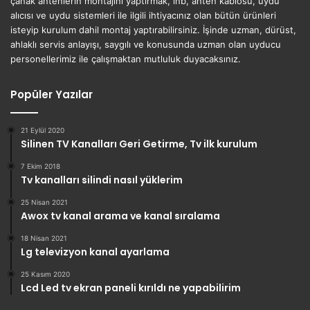
çanak antenlerin montajını yaptırmak, lnb, anten kablosu, uydu
alıcısı ve uydu sistemleri ile ilgili ihtiyacınız olan bütün ürünleri
isteyip kurulum dahil montaj yaptırabilirsiniz. İşinde uzman, dürüst,
ahlaklı servis anlayışı, saygılı ve konusunda uzman olan uyducu
personellerimiz ile çalışmaktan mutluluk duyacaksınız.
Popüler Yazılar
21 Eylül 2020
Silinen TV Kanalları Geri Getirme, Tv ilk kurulum
7 Ekim 2018
Tv kanalları silindi nasıl yüklerim
25 Nisan 2021
Awox tv kanal arama ve kanal sıralama
18 Nisan 2021
Lg televizyon kanal ayarlama
25 Kasım 2020
Lcd Led tv ekran paneli kırıldı ne yapabilirim