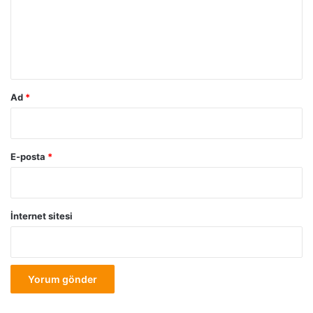
u
m
*
Ad
*
E-posta
*
İnternet sitesi