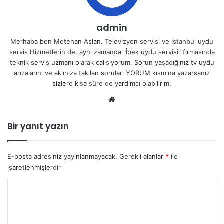
admin
Merhaba ben Metehan Aslan. Televizyon servisi ve İstanbul uydu
servis Hizmetlerin de, aynı zamanda "İpek uydu servisi" firmasında
teknik servis uzmanı olarak çalışıyorum. Sorun yaşadığınız tv uydu
arızalarını ve aklınıza takılan soruları YORUM kısmına yazarsanız
sizlere kısa süre de yardımcı olabilirim.
We
b
sit
Bir yanıt yazın
esi
E-posta adresiniz yayınlanmayacak.
Gerekli alanlar
*
ile
işaretlenmişlerdir
Y
o
r