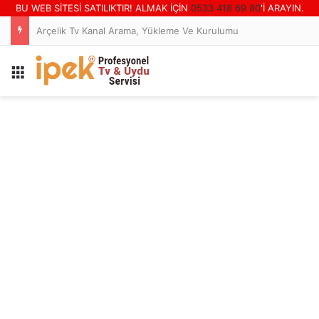
BU WEB SİTESİ SATILIKTIR! ALMAK İÇİN
0533 418 69 80
'İ ARAYIN.
Türk Ve Yabancı Sinema Filmi Yayınlayan Tv Kanalları
Menü