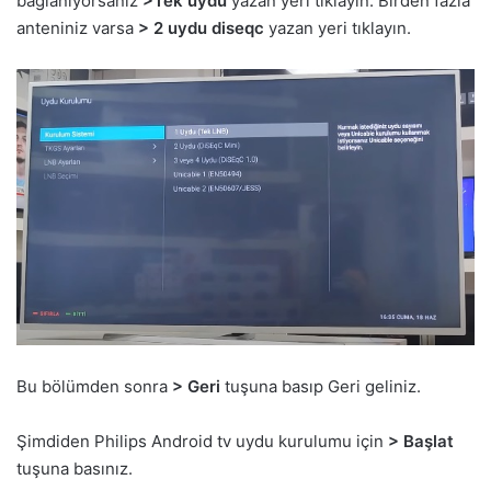
bağlanıyorsanız
>Tek uydu
yazan yeri tıklayın. Birden fazla
anteniniz varsa
> 2 uydu diseqc
yazan yeri tıklayın.
Bu bölümden sonra
> Geri
tuşuna basıp Geri geliniz.
Şimdiden Philips Android tv uydu kurulumu için
> Başlat
tuşuna basınız.