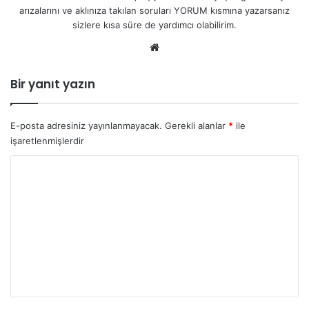
arızalarını ve aklınıza takılan soruları YORUM kısmına yazarsanız
sizlere kısa süre de yardımcı olabilirim.
We
b
sit
Bir yanıt yazın
esi
E-posta adresiniz yayınlanmayacak.
Gerekli alanlar
*
ile
işaretlenmişlerdir
Y
o
r
u
m
*