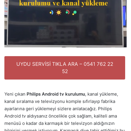
UYDU SERVİSİ TIKLA ARA – 0541 762 22
52
Yeni çıkan
Philips Android tv kurulumu
, kanal yükleme,
kanal sıralama ve televizyonu komple sıfırlayıp fabrika
ayarlarına geri yüklemeyi sizlere anlatacağız. Philips
Android tv aldıysanız öncelikle çok sağlam, kaliteli ama
menüsü o kadar da karmaşık bir televizyon aldığınızın
bilgisini vermek istiyorum. Karmaşık diye tabir ettiğimiz bu