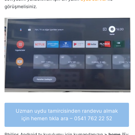
görüşmelisiniz.
Uzman uydu tamircisinden randevu almak
için hemen tıkla ara – 0541 762 22 52
Philips Android tv kurulumu için kumandanızın
> home
(Ev