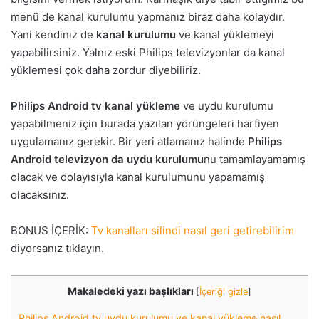
menü de kanal kurulumu yapmanız biraz daha kolaydır.
Yani kendiniz de
kanal kurulumu
ve kanal yüklemeyi
yapabilirsiniz. Yalnız eski Philips televizyonlar da kanal
yüklemesi çok daha zordur diyebiliriz.
Philips Android tv kanal yükleme
ve uydu kurulumu
yapabilmeniz için burada yazılan yörüngeleri harfiyen
uygulamanız gerekir. Bir yeri atlamanız halinde
Philips
Android televizyon da uydu kurulumu
nu tamamlayamamış
olacak ve dolayısıyla kanal kurulumunu yapamamış
olacaksınız.
BONUS İÇERİK:
Tv kanalları silindi nasıl geri getirebilirim
diyorsanız tıklayın.
Makaledeki yazı başlıkları
[
İçeriği gizle
]
Philips Android tv uydu kurulumu ve kanal yükleme nasıl