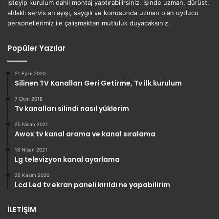
isteyip kurulum dahil montaj yaptırabilirsiniz. İşinde uzman, dürüst,
ahlaklı servis anlayışı, saygılı ve konusunda uzman olan uyducu
personellerimiz ile çalışmaktan mutluluk duyacaksınız.
Popüler Yazılar
21 Eylül 2020
Silinen TV Kanalları Geri Getirme, Tv ilk kurulum
7 Ekim 2018
Tv kanalları silindi nasıl yüklerim
25 Nisan 2021
Awox tv kanal arama ve kanal sıralama
18 Nisan 2021
Lg televizyon kanal ayarlama
25 Kasım 2020
Lcd Led tv ekran paneli kırıldı ne yapabilirim
İLETİŞİM