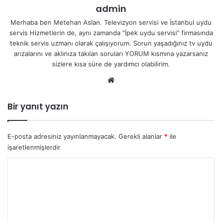
admin
Merhaba ben Metehan Aslan. Televizyon servisi ve İstanbul uydu
servis Hizmetlerin de, aynı zamanda "İpek uydu servisi" firmasında
teknik servis uzmanı olarak çalışıyorum. Sorun yaşadığınız tv uydu
arızalarını ve aklınıza takılan soruları YORUM kısmına yazarsanız
sizlere kısa süre de yardımcı olabilirim.
We
b
sit
Bir yanıt yazın
esi
E-posta adresiniz yayınlanmayacak.
Gerekli alanlar
*
ile
işaretlenmişlerdir
Y
o
r
u