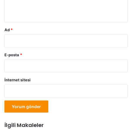
m
*
Ad
*
E-posta
*
İnternet sitesi
İlgili Makaleler